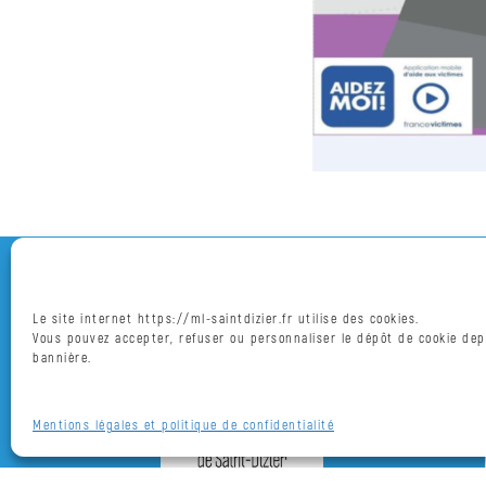
l’uniforme
Juriste
Espace
entreprises
Parrainage
Aide
au
recrutement
Le site internet https://ml-saintdizier.fr utilise des cookies.
Vous pouvez accepter, refuser ou personnaliser le dépôt de cookie dep
bannière.
Nos
permanences
Mentions légales et politique de confidentialité
Fil
d’actualité