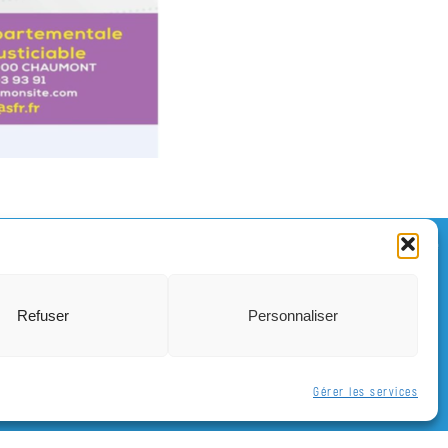
Mentions légales et politique de confidentialité
Refuser
Personnaliser
mlsaintdizier.fr
03.25.56.11.36
Gérer les services