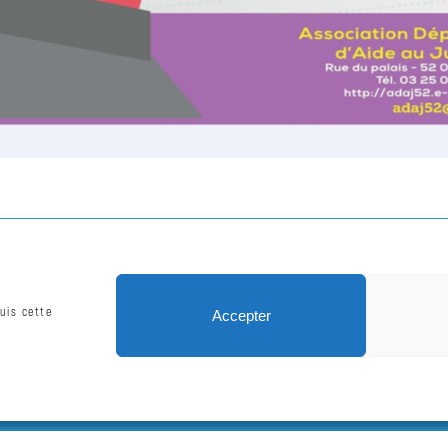
uis cette
Accepter
4 rue Godard Jeanson
contact@
52100 Saint-Dizier