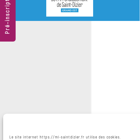
Pré-inscription
dispositifs
Formation/Orientation
Accompagnement
Espace
multimédia
Nos
Services
Mobilité
Santé
Métiers
de
Le site internet https://ml-saintdizier.fr utilise des cookies.