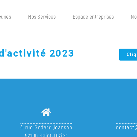
eunes
Nos Services
Espace entreprises
No
d'activité 2023
Cliq
4 rue Godard Jeanson
contact@
52100 Saint-Dizier