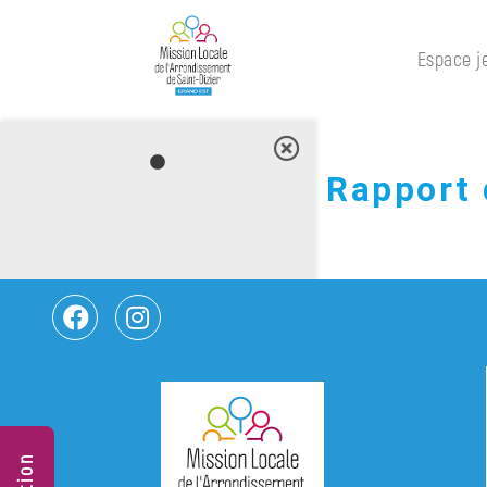
×
Espace j
Rapport 
Espace
jeunes
Nos
Ateliers
Nos