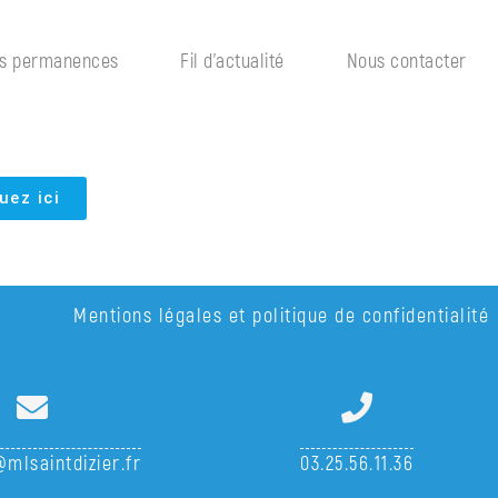
s permanences
Fil d’actualité
Nous contacter
uez ici
Mentions légales et politique de confidentialité
mlsaintdizier.fr
03.25.56.11.36